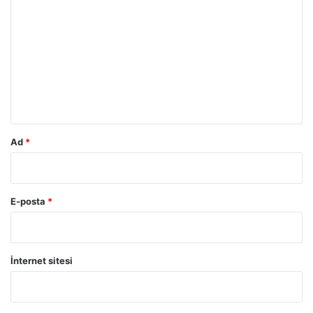
o
r
u
m
*
Ad
*
E-posta
*
İnternet sitesi