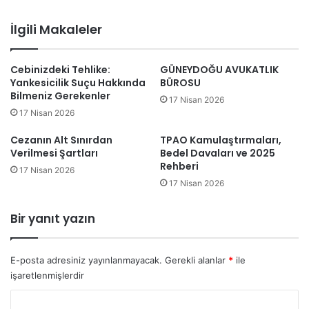
b
sit
İlgili Makaleler
esi
Cebinizdeki Tehlike:
GÜNEYDOĞU AVUKATLIK
Yankesicilik Suçu Hakkında
BÜROSU
Bilmeniz Gerekenler
17 Nisan 2026
17 Nisan 2026
Cezanın Alt Sınırdan
TPAO Kamulaştırmaları,
Verilmesi Şartları
Bedel Davaları ve 2025
Rehberi
17 Nisan 2026
17 Nisan 2026
Bir yanıt yazın
E-posta adresiniz yayınlanmayacak.
Gerekli alanlar
*
ile
işaretlenmişlerdir
Y