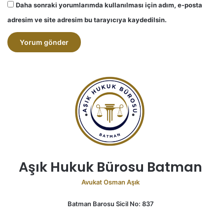
Daha sonraki yorumlarımda kullanılması için adım, e-posta
adresim ve site adresim bu tarayıcıya kaydedilsin.
A
l
t
e
r
n
a
Aşık Hukuk Bürosu Batman
t
i
Avukat Osman Aşık
v
Batman Barosu Sicil No: 837
e