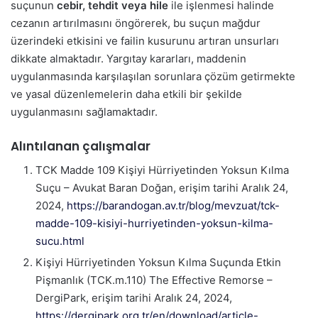
suçunun
cebir, tehdit veya hile
ile işlenmesi halinde
cezanın artırılmasını öngörerek, bu suçun mağdur
üzerindeki etkisini ve failin kusurunu artıran unsurları
dikkate almaktadır. Yargıtay kararları, maddenin
uygulanmasında karşılaşılan sorunlara çözüm getirmekte
ve yasal düzenlemelerin daha etkili bir şekilde
uygulanmasını sağlamaktadır.
Alıntılanan çalışmalar
TCK Madde 109 Kişiyi Hürriyetinden Yoksun Kılma
Suçu – Avukat Baran Doğan, erişim tarihi Aralık 24,
2024,
https://barandogan.av.tr/blog/mevzuat/tck-
madde-109-kisiyi-hurriyetinden-yoksun-kilma-
sucu.html
Kişiyi Hürriyetinden Yoksun Kılma Suçunda Etkin
Pişmanlık (TCK.m.110) The Effective Remorse –
DergiPark, erişim tarihi Aralık 24, 2024,
https://dergipark.org.tr/en/download/article-