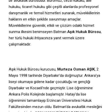
bir avukatlık bürosudur. Büromuz, ceza hukuku, aile
hukuku, ticaret hukuku gibi çeşitli alanlarda profesyonel
danışmanlık ve temsil hizmetleri sunarak, müvekkillerinin
haklarını en etkin şekilde savunmayı amaçlar.
Müvekkillerine güvenilir, etkili ve çözüm odaklı hizmet
sunma ilkesini benimseyen Batman
Aşık Hukuk Bürosu
,
her türlü hukuki ihtiyacınıza yanıt vermek üzere
çalışmaktadır.
Aşık Hukuk Bürosu kurucusu,
Murteza Osman AŞIK
, 2
Mayıs 1998 tarihinde Diyarbakır’da doğmuştur. Ankara’ya
liseyi okumaya gidene kadar çocukluğu ve gençliği
Diyarbakır ve Kocaeli’nde geçmiştir. Lise öğrenimine
Ankara Polis Kolejinde başlamıştır. Hatay’da lise
öğrenimini tamamlayıp Erzincan Üniversitesi Hukuk
Fakültesinden mezun oldu. Batman’da avukatlık mesleğini