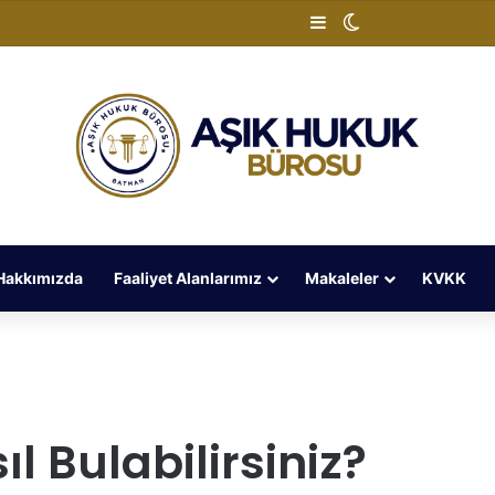
Kenar Bölmesi
Dış görünümü de
Hakkımızda
Faaliyet Alanlarımız
Makaleler
KVKK
ıl Bulabilirsiniz?