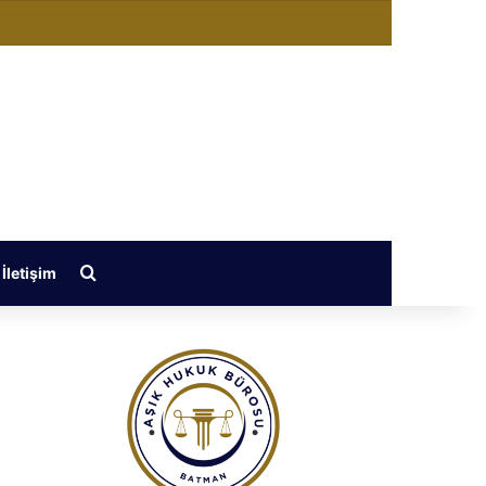
ğiştir
Arama yap ...
İletişim