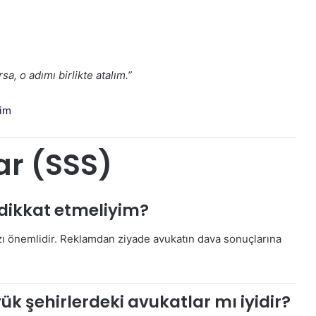
a, o adımı birlikte atalım.”
şim
ar (SSS)
e dikkat etmeliyim?
arzı önemlidir. Reklamdan ziyade avukatın dava sonuçlarına
k şehirlerdeki avukatlar mı iyidir?