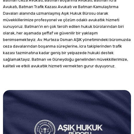
Batman Ceza Avukatı, Batman Boşanma Avukatı, Batman İcra
Avukatı, Batman Trafik Kazası Avukatı ve Batman Kamulaştırma
Davaları alanında uzmanlaşmış Aşık Hukuk Bürosu olarak
müvekkillerimize profesyonel ve çözüm odaklı avukatlık hizmeti
sunuyoruz. Batman’ın en çok tercih edilen hukuk bürolarından biri
olarak, her aşamada şeffaf ve güvenilir bir yaklaşım
benimsemekteyiz. Av. Murteza Osman AŞIK yönetimindeki büromuzda
ceza davalarından boşanma süreçlerine, icra takiplerinden trafik
kazası tazminatına kadar geniş bir yelpazede hukuki destek
sağlamaktayız. Batman ve Güneydoğu genelinden müvekkillerimize,
kaliteli ve etkili avukatlık hizmeti vermekten gurur duyuyoruz.