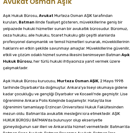
Avukat Osman Aşık
Aşık Hukuk Bürosu,
Avukat
Murteza Osman AŞIK tarafından
kurulan,
Batman
ilinde faaliyet gösteren, müvekkillerine geniş bir
yelpazede hukuki hizmetler sunan bir avukatlık bürosudur. Büromuz,
ceza hukuku, aile hukuku, ticaret hukuku gibi çeşitli alanlarda
profesyonel danışmanlık ve temsil hizmetleri sunarak, müvekkillerinin
haklarını en etkin şekilde savunmayı amaçlar. Müvekkillerine güvenilir,
etkili ve çözüm odaklı hizmet sunma ilkesini benimseyen Batman
Aşık
Hukuk Bürosu
, her türlü hukuki ihtiyacınıza yanıt vermek üzere
çalışmaktadır.
Aşık Hukuk Bürosu kurucusu,
Murteza Osman AŞIK
, 2 Mayıs 1998
tarihinde Diyarbakır’da doğmuştur. Ankara’ya liseyi okumaya gidene
kadar çocukluğu ve gençliği Diyarbakır ve Kocaeli’nde geçmiştir. Lise
öğrenimine Ankara Polis Kolejinde başlamıştır. Hatay’da lise
öğrenimini tamamlayıp Erzincan Üniversitesi Hukuk Fakültesinden
mezun oldu. Batman’da avukatlık mesleğini icra etmektedir. AŞIK
HUKUK BÜROSU BATMAN’da bulunuyor olup ekseriyetle
güneydoğunun sair illeri ve Ankara’da hizmet vermektedir.
Batman’da