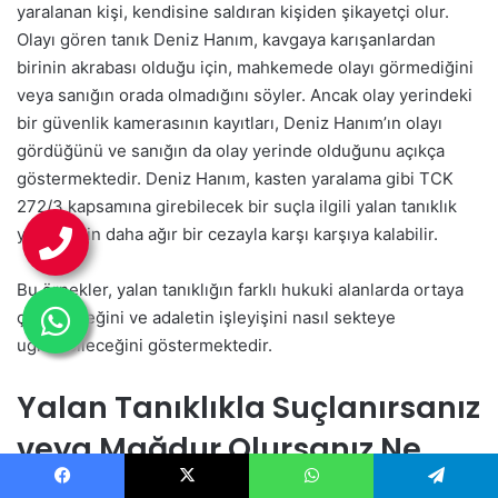
yaralanan kişi, kendisine saldıran kişiden şikayetçi olur.
Olayı gören tanık Deniz Hanım, kavgaya karışanlardan
birinin akrabası olduğu için, mahkemede olayı görmediğini
veya sanığın orada olmadığını söyler. Ancak olay yerindeki
bir güvenlik kamerasının kayıtları, Deniz Hanım’ın olayı
gördüğünü ve sanığın da olay yerinde olduğunu açıkça
göstermektedir. Deniz Hanım, kasten yaralama gibi TCK
272/3 kapsamına girebilecek bir suçla ilgili yalan tanıklık
yaptığı için daha ağır bir cezayla karşı karşıya kalabilir.
Bu örnekler, yalan tanıklığın farklı hukuki alanlarda ortaya
çıkabileceğini ve adaletin işleyişini nasıl sekteye
uğratabileceğini göstermektedir.
Yalan Tanıklıkla Suçlanırsanız
veya Mağdur Olursanız Ne
Yapmalısınız?