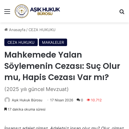
Menü
A
Anasayfa
/
CEZA HUKUKU
CEZA HUKUKU
MAKALELER
Mahkemede Yalan
Söylemenin Cezası: Suç Olur
mu, Hapis Cezası Var mı?
(2025 yılı güncel Mevzuat)
Aşık Hukuk Bürosu
17 Nisan 2026
0
10.712
17 dakika okuma süresi
İnsansız adalet olmaz.
Adaletsiz insan olur mu?
Olur, olmaz