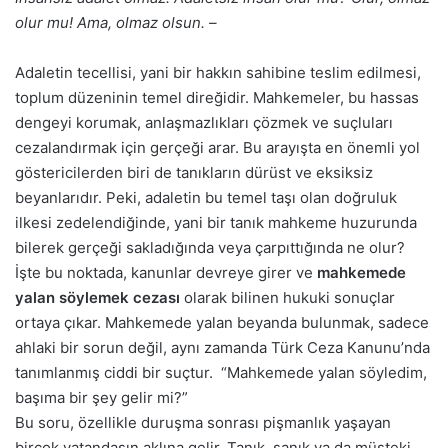
olur mu!
Ama, olmaz olsun.
–
Adaletin tecellisi, yani bir hakkın sahibine teslim edilmesi,
toplum düzeninin temel direğidir. Mahkemeler, bu hassas
dengeyi korumak, anlaşmazlıkları çözmek ve suçluları
cezalandırmak için gerçeği arar. Bu arayışta en önemli yol
göstericilerden biri de tanıkların dürüst ve eksiksiz
beyanlarıdır. Peki, adaletin bu temel taşı olan doğruluk
ilkesi zedelendiğinde, yani bir tanık mahkeme huzurunda
bilerek gerçeği sakladığında veya çarpıttığında ne olur?
İşte bu noktada, kanunlar devreye girer ve
mahkemede
yalan söylemek cezası
olarak bilinen hukuki sonuçlar
ortaya çıkar. Mahkemede yalan beyanda bulunmak, sadece
ahlaki bir sorun değil, aynı zamanda Türk Ceza Kanunu’nda
tanımlanmış ciddi bir suçtur.
“Mahkemede yalan söyledim,
başıma bir şey gelir mi?”
Bu soru, özellikle duruşma sonrası pişmanlık yaşayan
birçok vatandaşın aklına gelir. Tanık, sanık ya da müşteki