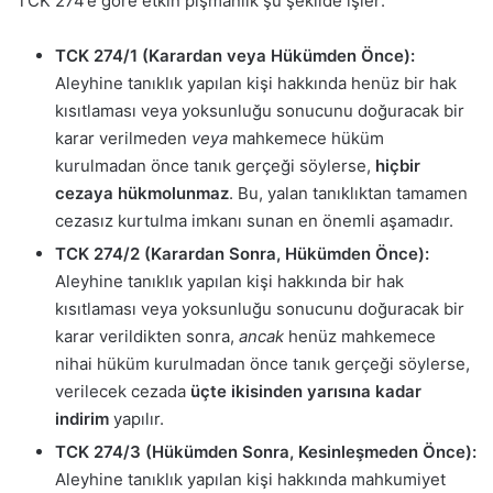
TCK 274’e göre etkin pişmanlık şu şekilde işler:
TCK 274/1 (Karardan veya Hükümden Önce):
Aleyhine tanıklık yapılan kişi hakkında henüz bir hak
kısıtlaması veya yoksunluğu sonucunu doğuracak bir
karar verilmeden
veya
mahkemece hüküm
kurulmadan önce tanık gerçeği söylerse,
hiçbir
cezaya hükmolunmaz
. Bu, yalan tanıklıktan tamamen
cezasız kurtulma imkanı sunan en önemli aşamadır.
TCK 274/2 (Karardan Sonra, Hükümden Önce):
Aleyhine tanıklık yapılan kişi hakkında bir hak
kısıtlaması veya yoksunluğu sonucunu doğuracak bir
karar verildikten sonra,
ancak
henüz mahkemece
nihai hüküm kurulmadan önce tanık gerçeği söylerse,
verilecek cezada
üçte ikisinden yarısına kadar
indirim
yapılır.
TCK 274/3 (Hükümden Sonra, Kesinleşmeden Önce):
Aleyhine tanıklık yapılan kişi hakkında mahkumiyet