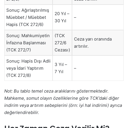
Sonuç: Ağırlaştırılmış
20 Yıl –
Müebbet / Müebbet
–
30 Yıl
Hapis (TCK 272/6)
Sonuç: Mahkumiyetin
(TCK
Ceza yarı oranında
İnfazına Başlanması
272/6
artırılır.
(TCK 272/7)
Cezası)
Sonuç: Hapis Dışı Adli
3 Yıl –
veya İdari Yaptırım
–
7 Yıl
(TCK 272/8)
Not: Bu tablo temel ceza aralıklarını göstermektedir.
Mahkeme, somut olayın özelliklerine göre TCK’daki diğer
indirim veya artırım sebeplerini (örn: iyi hal indirimi) ayrıca
değerlendirebilir.