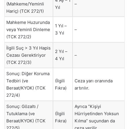
4 Ay – 1
(Mahkeme/Yeminli
–
Yıl
Hariç) (TCK 272/1)
Mahkeme Huzurunda
1 Yıl –
veya Yeminli Dinleme
–
3 Yıl
(TCK 272/2)
İlgili Suç > 3 Yıl Hapis
2 Yıl –
Cezası Gerektiriyor
–
4 Yıl
(TCK 272/3)
Sonuç: Diğer Koruma
Tedbiri (ve
(İlgili
Ceza yarı oranında
Beraat/KYOK) (TCK
Fıkra)
artırılır.
272/4)
Sonuç: Gözaltı /
Ayrıca “Kişiyi
Tutuklama (ve
(İlgili
Hürriyetinden Yoksun
Beraat/KYOK) (TCK
Fıkra)
Kılma” suçundan da
272/5)
ceza verilir.