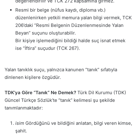
değerlendirilir ve TCK 272 kapsamına girmez.
Resmi bir belge (nüfus kaydı, diploma vb.)
düzenlenirken yetkili memura yalan bilgi vermek, TCK
206’daki “Resmi Belgenin Düzenlenmesinde Yalan
Beyan” suçunu oluşturabilir.
Bir kişiye işlemediğini bildiği halde suç isnat etmek
ise “İftira” suçudur (TCK 267).
Yalan tanıklık suçu, yalnızca kanunen “tanık” sıfatıyla
dinlenen kişilere özgüdür.
TDK’ya Göre “Tanık” Ne Demek?
Türk Dil Kurumu (TDK)
Güncel Türkçe Sözlük’te “tanık” kelimesi şu şekilde
tanımlanmaktadır:
isim
Gördüğünü ve bildiğini anlatan, bilgi veren kimse,
şahit.