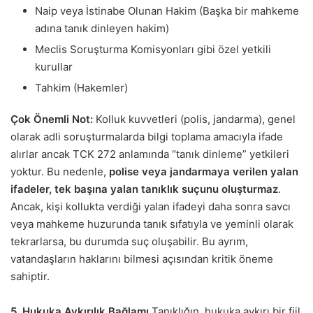
Naip veya İstinabe Olunan Hakim (Başka bir mahkeme
adına tanık dinleyen hakim)
Meclis Soruşturma Komisyonları gibi özel yetkili
kurullar
Tahkim (Hakemler)
Çok Önemli Not:
Kolluk kuvvetleri (polis, jandarma), genel
olarak adli soruşturmalarda bilgi toplama amacıyla ifade
alırlar ancak TCK 272 anlamında “tanık dinleme” yetkileri
yoktur. Bu nedenle,
polise veya jandarmaya verilen yalan
ifadeler, tek başına yalan tanıklık suçunu oluşturmaz
.
Ancak, kişi kollukta verdiği yalan ifadeyi daha sonra savcı
veya mahkeme huzurunda tanık sıfatıyla ve yeminli olarak
tekrarlarsa, bu durumda suç oluşabilir. Bu ayrım,
vatandaşların haklarını bilmesi açısından kritik öneme
sahiptir.
5. Hukuka Aykırılık Bağlamı
Tanıklığın, hukuka aykırı bir fiil