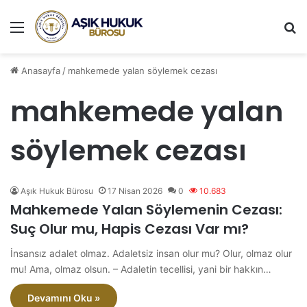
Menü
A
Anasayfa
/
mahkemede yalan söylemek cezası
mahkemede yalan
söylemek cezası
Aşık Hukuk Bürosu
17 Nisan 2026
0
10.683
Mahkemede Yalan Söylemenin Cezası:
Suç Olur mu, Hapis Cezası Var mı?
İnsansız adalet olmaz. Adaletsiz insan olur mu? Olur, olmaz olur
mu! Ama, olmaz olsun. – Adaletin tecellisi, yani bir hakkın…
Devamını Oku »