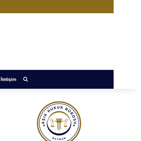
değiştir
Arama yap ...
İletişim