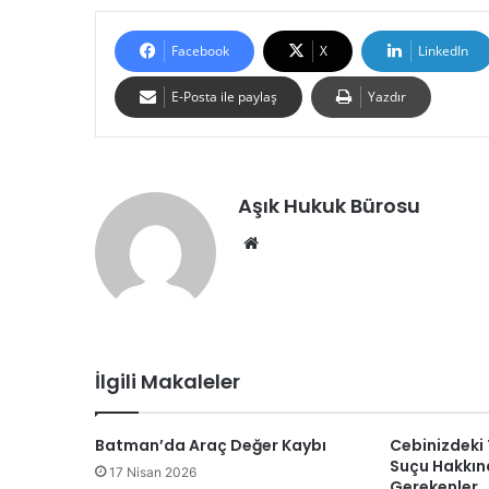
Facebook
X
LinkedIn
E-Posta ile paylaş
Yazdır
Aşık Hukuk Bürosu
We
b
sit
esi
İlgili Makaleler
Batman’da Araç Değer Kaybı
Cebinizdeki 
Suçu Hakkın
17 Nisan 2026
Gerekenler