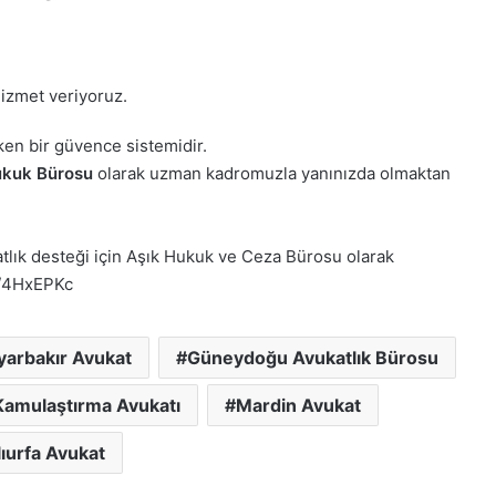
hizmet veriyoruz.
en bir güvence sistemidir.
ukuk Bürosu
olarak uzman kadromuzla yanınızda olmaktan
lık desteği için Aşık Hukuk ve Ceza Bürosu olarak
gs/4HxEPKc
yarbakır Avukat
Güneydoğu Avukatlık Bürosu
Kamulaştırma Avukatı
Mardin Avukat
ıurfa Avukat