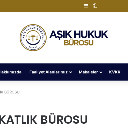
Kenar Bölmesi
Dış görünümü 
Hakkımızda
Faaliyet Alanlarımız
Makaleler
KVKK
IK BÜROSU
ATLIK BÜROSU