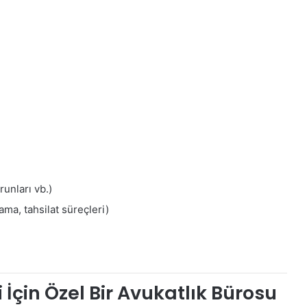
unları vb.)
ama, tahsilat süreçleri)
çin Özel Bir Avukatlık Bürosu