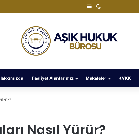
Kenar Bölmesi
Dış görünümü de
Hakkımızda
Faaliyet Alanlarımız
Makaleler
KVKK
Yürür?
ları Nasıl Yürür?