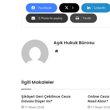
Facebook
X
LinkedIn
E-Posta ile paylaş
Yazdır
Aşık Hukuk Bürosu
We
b
sit
esi
İlgili Makaleler
Şikâyet Geri Çekilince Ceza
Online Ceza
Davası Düşer mi?
Nasıl Alınır?
17 Nisan 2026
17 Nisan 202