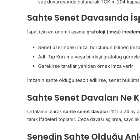
suç duyurusunda bulunarak TCK m.204 kapsamı
Sahte Senet Davasında İsp
İspat için en önemli aşama
grafoloji (imza) incelem
Senet üzerindeki imza, borçlunun bilinen imzalar
Adli Tıp Kurumu veya bilirkişi grafolog görevlen
Gerekirse taraflar yeniden örnek imza verir
İmzanın sahte olduğu tespit edilirse, senet hüküms
Sahte Senet Davaları Ne 
Ortalama olarak
sahte senet davaları
12 ila 24 ay a
tanık ifadeleri toplanır. Ceza davası açılırsa, savcılı
Senedin Sahte Olduğu Anla