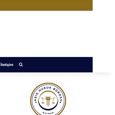
ğiştir
Arama yap ...
İletişim