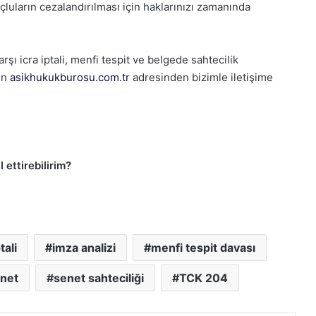
luların cezalandırılması için haklarınızı zamanında
rşı icra iptali, menfi tespit ve belgede sahtecilik
çin
asikhukukburosu.com.tr
adresinden bizimle iletişime
 ettirebilirim?
tali
imza analizi
menfi tespit davası
enet
senet sahteciliği
TCK 204