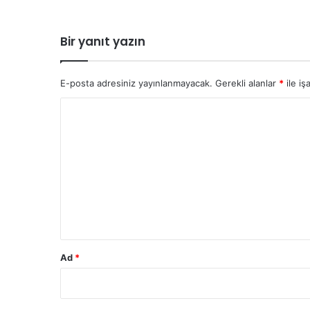
Bir yanıt yazın
E-posta adresiniz yayınlanmayacak.
Gerekli alanlar
*
ile iş
Y
o
r
u
m
*
Ad
*