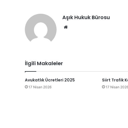
Aşık Hukuk Bürosu
We
b
sit
esi
İlgili Makaleler
Avukatlık Ücretleri 2025
Siirt Trafik 
17 Nisan 2026
17 Nisan 202