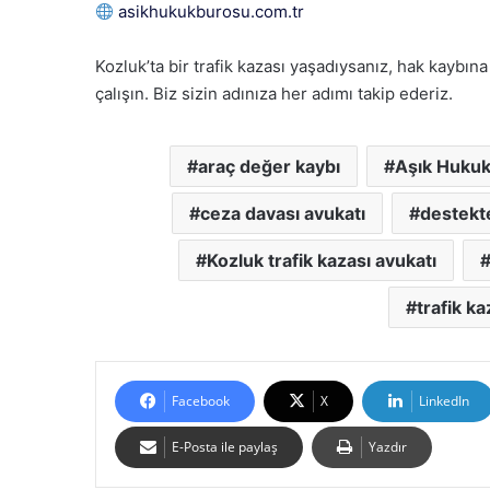
asikhukukburosu.com.tr
Kozluk’ta bir trafik kazası yaşadıysanız, hak kaybı
çalışın. Biz sizin adınıza her adımı takip ederiz.
araç değer kaybı
Aşık Huku
ceza davası avukatı
destekt
Kozluk trafik kazası avukatı
trafik ka
Facebook
X
LinkedIn
E-Posta ile paylaş
Yazdır