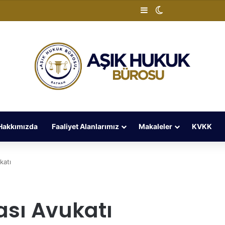
Kenar Bölmesi
Dış görünümü de
Hakkımızda
Faaliyet Alanlarımız
Makaleler
KVKK
katı
ası Avukatı