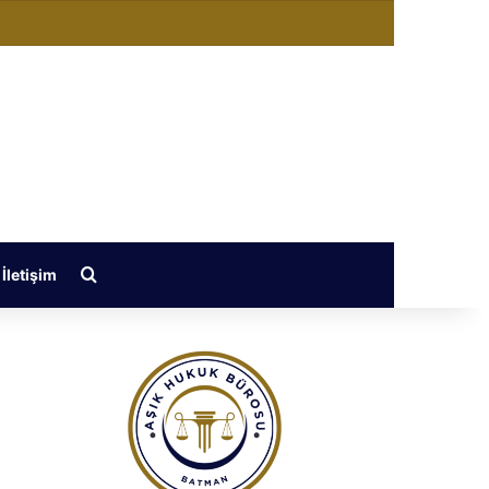
ğiştir
Arama yap ...
İletişim