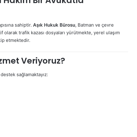
a Hâkim Bir Avukatla
apısına sahiptir.
Aşık Hukuk Bürosu
, Batman ve çevre
if olarak trafik kazası dosyaları yürütmekte, yerel ulaşım
kip etmektedir.
zmet Veriyoruz?
i destek sağlamaktayız: