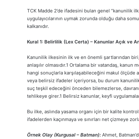
TCK Madde 2’de ifadesini bulan genel “kanunilik il
uygulayıcılarının uymak zorunda olduğu daha somut k
kalkanıdır.
Kural 1: Belirlilik (Lex Certa) – Kanunlar Açık ve An
Kanunilik ilkesinin ilk ve en önemli şartlarından biri
anlaşılır olmasıdır.
1
Ortalama bir vatandaş, kanun me
hangi sonuçlarla karşılaşabileceğini makul ölçüde a
veya belirsiz ifadeler içeriyorsa, bu durum kanunilik
suç teşkil edeceğini önceden bilemezlerse, davranı
tehlikeye girer.
1
Belirsiz kanunlar, keyfi uygulamalar
Bu ilke, aslında yasama organı için bir kalite kontro
ifadelerden kaçınmaya ve sınırları net çizmeye zorl
Örnek Olay (Kurgusal – Batman):
Ahmet, Batman’da