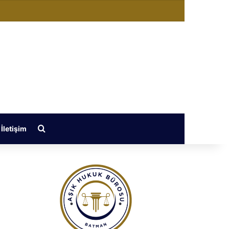
ğiştir
Arama yap ...
İletişim