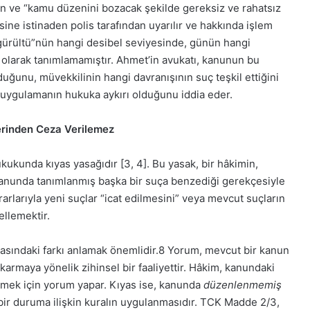
en ve “kamu düzenini bozacak şekilde gereksiz ve rahatsız
ne istinaden polis tarafından uyarılır ve hakkında işlem
i gürültü”nün hangi desibel seviyesinde, günün hangi
 olarak tanımlamamıştır. Ahmet’in avukatı, kanunun bu
lduğunu, müvekkilinin hangi davranışının suç teşkil ettiğini
ygulamanın hukuka aykırı olduğunu iddia eder.
zerinden Ceza Verilemez
ukukunda kıyas yasağıdır [3,
4
]. Bu yasak, bir hâkimin,
 kanunda tanımlanmış başka bir suça benzediği gerekçesiyle
arlarıyla yeni suçlar “icat edilmesini” veya mevcut suçların
llemektir.
sındaki farkı anlamak önemlidir.
8
Yorum, mevcut bir kanun
armaya yönelik zihinsel bir faaliyettir. Hâkim, kanundaki
lemek için yorum yapar. Kıyas ise, kanunda
düzenlenmemiş
ir duruma ilişkin kuralın uygulanmasıdır. TCK Madde 2/3,