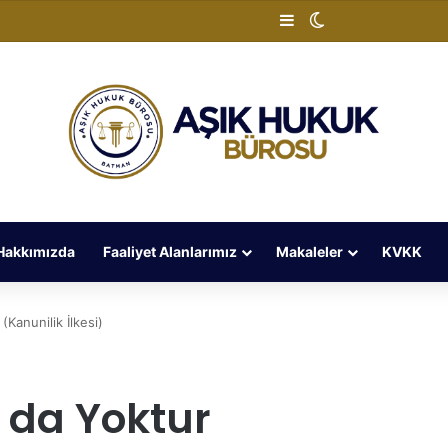
Kenar Bölmesi
Dış görünümü de
Hakkımızda
Faaliyet Alanlarımız
Makaleler
KVKK
Kanunilik İlkesi)
 da Yoktur