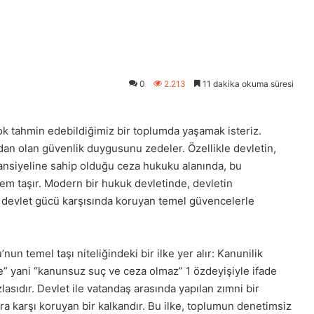
0
2.213
11 dakika okuma süresi
 çok tahmin edebildiğimiz bir toplumda yaşamak isteriz.
ızdan olan güvenlik duygusunu zedeler. Özellikle devletin,
tansiyeline sahip olduğu ceza hukuku alanında, bu
nem taşır. Modern bir hukuk devletinde, devletin
eyi devlet gücü karşısında koruyan temel güvencelerle
n temel taşı niteliğindeki bir ilke yer alır: Kanunilik
ege” yani “kanunsuz suç ve ceza olmaz”
1
özdeyişiyle ifade
zlasıdır. Devlet ile vatandaş arasında yapılan zımni bir
ra karşı koruyan bir kalkandır. Bu ilke, toplumun denetimsiz