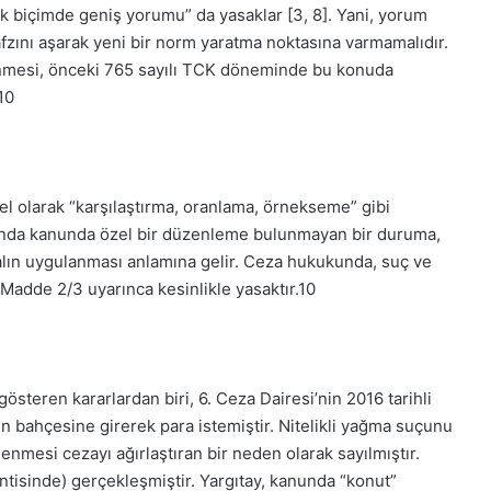
ak biçimde geniş yorumu” da yasaklar [3,
8
]. Yani, yorum
lafzını aşarak yeni bir norm yaratma noktasına varmamalıdır.
enmesi, önceki 765 sayılı TCK döneminde bu konuda
10
el olarak “karşılaştırma, oranlama, örnekseme” gibi
kkında kanunda özel bir düzenleme bulunmayan bir duruma,
lın uygulanması anlamına gelir. Ceza hukukunda, suç ve
adde 2/3 uyarınca kesinlikle yasaktır.
10
österen kararlardan biri, 6. Ceza Dairesi’nin 2016 tarihli
n bahçesine girerek para istemiştir. Nitelikli yağma suçunu
mesi cezayı ağırlaştıran bir neden olarak sayılmıştır.
ntisinde) gerçekleşmiştir. Yargıtay, kanunda “konut”