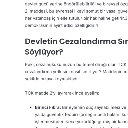
devlet gücü yerine öngörülebilirliği ve bireysel öz
2. maddesi, bu evrensel ilkeyi somut bir yasal güv
her vatandaş için elle tutulur bir hak haline getirir.
3
demokrasinin ayırt edici özelliğidir.
4
Devletin Cezalandırma Sın
Söylüyor?
Peki, ceza hukukumuzun bu temel direği olan TCK M
cezalandırma yetkisini nasıl sınırlıyor? Maddenin m
şekilde ortaya koymaktadır.
TCK madde 2’yi ayırarak inceleyelim:
Birinci Fıkra:
Bir eylemin suç sayılabilmesi ve 
ya da güvenlik tedbiri (örneğin belli hakları 
işlenmesinden
önce
yürürlüğe girmiş bir kanun