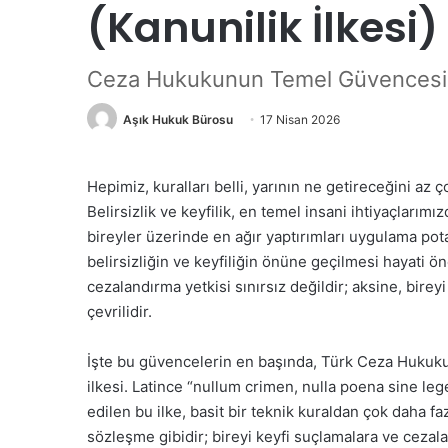
(Kanunilik İlkesi)
Ceza Hukukunun Temel Güvencesi
Aşık Hukuk Bürosu
17 Nisan 2026
Hepimiz, kuralları belli, yarının ne getireceğini az
Belirsizlik ve keyfilik, en temel insani ihtiyaçlarım
bireyler üzerinde en ağır yaptırımları uygulama po
belirsizliğin ve keyfiliğin önüne geçilmesi hayati ö
cezalandırma yetkisi sınırsız değildir; aksine, bir
çevrilidir.
İşte bu güvencelerin en başında, Türk Ceza Hukuku’nu
ilkesi. Latince “nullum crimen, nulla poena sine l
edilen bu ilke, basit bir teknik kuraldan çok daha fa
sözleşme gibidir; bireyi keyfi suçlamalara ve cezala