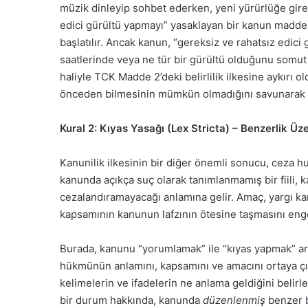
müzik dinleyip sohbet ederken, yeni yürürlüğe gir
edici gürültü yapmayı” yasaklayan bir kanun maddesi
başlatılır. Ancak kanun, “gereksiz ve rahatsız edic
saatlerinde veya ne tür bir gürültü olduğunu somut
haliyle TCK Madde 2’deki belirlilik ilkesine aykırı o
önceden bilmesinin mümkün olmadığını savunarak u
Kural 2: Kıyas Yasağı (Lex Stricta) – Benzerlik Ü
Kanunilik ilkesinin bir diğer önemli sonucu, ceza h
kanunda açıkça suç olarak tanımlanmamış bir fiili,
cezalandıramayacağı anlamına gelir. Amaç, yargı kar
kapsamının kanunun lafzının ötesine taşmasını enge
Burada, kanunu “yorumlamak” ile “kıyas yapmak” ara
hükmünün anlamını, kapsamını ve amacını ortaya çık
kelimelerin ve ifadelerin ne anlama geldiğini belir
bir durum hakkında, kanunda
düzenlenmiş
benzer b