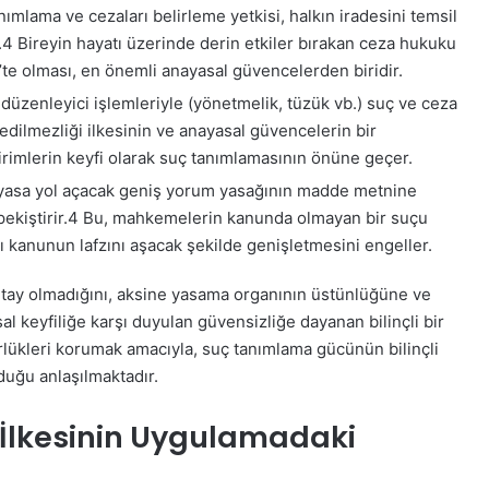
nımlama ve cezaları belirleme yetkisi, halkın iradesini temsil
.
4
Bireyin hayatı üzerinde derin etkiler bırakan ceza hukuku
’te olması, en önemli anayasal güvencelerden biridir.
düzenleyici işlemleriyle (yönetmelik, tüzük vb.) suç ve ceza
dilmezliği ilkesinin ve anayasal güvencelerin bir
irimlerin keyfi olarak suç tanımlamasının önüne geçer.
ıyasa yol açacak geniş yorum yasağının madde metnine
kiştirir.
4
Bu, mahkemelerin kanunda olmayan bir suçu
 kanunun lafzını aşacak şekilde genişletmesini engeller.
detay olmadığını, aksine yasama organının üstünlüğüne ve
al keyfiliğe karşı duyulan güvensizliğe dayanan bilinçli bir
ükleri korumak amacıyla, suç tanımlama gücünün bilinçli
duğu anlaşılmaktadır.
k İlkesinin Uygulamadaki