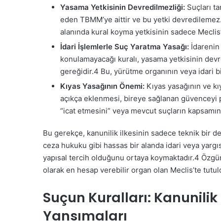
Yasama Yetkisinin Devredilmezliği:
Suçları ta
eden TBMM’ye aittir ve bu yetki devredilemez
alanında kural koyma yetkisinin sadece Meclis
İdari İşlemlerle Suç Yaratma Yasağı:
İdarenin 
konulamayacağı kuralı, yasama yetkisinin devre
gereğidir.
4
Bu, yürütme organının veya idari b
Kıyas Yasağının Önemi:
Kıyas yasağının ve k
açıkça eklenmesi, bireye sağlanan güvenceyi pe
“icat etmesini” veya mevcut suçların kapsamını
Bu gerekçe, kanunilik ilkesinin sadece teknik bir 
ceza hukuku gibi hassas bir alanda idari veya yargıs
yapısal tercih olduğunu ortaya koymaktadır.
4
Özgürl
olarak en hesap verebilir organ olan Meclis’te tutul
Suçun Kuralları: Kanunili
Yansımaları