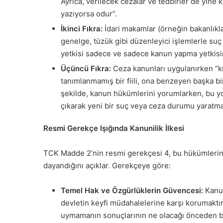
Ayrıca, verilecek cezalar ve tedbirler de yine
yazıyorsa odur”.
İkinci Fıkra:
İdari makamlar (örneğin bakanlıklar,
genelge, tüzük gibi düzenleyici işlemlerle s
yetkisi sadece ve sadece kanun yapma yetkisin
Üçüncü Fıkra:
Ceza kanunları uygulanırken “k
tanımlanmamış bir fiili, ona benzeyen başka bi
şekilde, kanun hükümlerini yorumlarken, bu y
çıkarak yeni bir suç veya ceza durumu yaratma
Resmi Gerekçe Işığında Kanunilik İlkesi
TCK Madde 2’nin resmi gerekçesi
4
, bu hükümleri
dayandığını açıklar. Gerekçeye göre:
Temel Hak ve Özgürlüklerin Güvencesi:
Kanun
devletin keyfi müdahalelerine karşı korumaktır
uymamanın sonuçlarının ne olacağı önceden bi