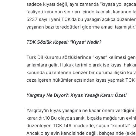
sadece kıyası değil, aynı zamanda “kıyasa yol açac
faaliyeti kanunun sınırları içinde kalmalı, kanunun 
5237 sayılı yeni TCK’da bu yasağın açıkça düzenl
yaşanan bazı tereddütleri giderme amacı taşımıştır.
TDK Sözlük Köşesi: “Kıyas” Nedir?
Türk Dil Kurumu sözlüklerinde “kıyas” kelimesi gen
anlamlara gelir. Hukuk terimi olarak ise kıyas, ha
kanunda düzenlenen benzer bir duruma ilişkin kura
ceza içeren hükümler açısından kıyas yapmak TCK M
Yargıtay Ne Diyor?: Kıyas Yasağı Kararı Özeti
Yargıtay’ın kıyas yasağına ne kadar önem verdiğini g
kararıdır.
10
Bu olayda sanık, bıçakla mağdurun evini
düzenleyen TCK 149. maddede, suçun “konutta” işlen
Ancak olay evin kendisinde değil, bahçesinde (ekle