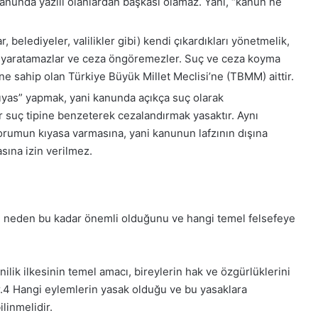
 kanunda yazılı olanlardan başkası olamaz. Yani, “kanun ne
 belediyeler, valilikler gibi) kendi çıkardıkları yönetmelik,
uç yaratamazlar ve ceza öngöremezler. Suç ve ceza koyma
e sahip olan Türkiye Büyük Millet Meclisi’ne (TBMM) aittir.
ıyas” yapmak, yani kanunda açıkça suç olarak
r suç tipine benzeterek cezalandırmak yasaktır. Aynı
orumun kıyasa varmasına, yani kanunun lafzının dışına
sına izin verilmez.
n neden bu kadar önemli olduğunu ve hangi temel felsefeye
ilik ilkesinin temel amacı, bireylerin hak ve özgürlüklerini
.
4
Hangi eylemlerin yasak olduğu ve bu yasaklara
linmelidir.