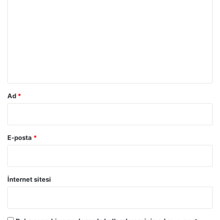
o
r
u
m
*
Ad
*
E-posta
*
İnternet sitesi