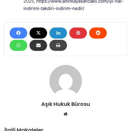
2025,
https://www.altinkayasancakli.com/iyi-hal-
indirimi-takdiri-indirim-nedir/
Aşık Hukuk Bürosu
We
b
sit
İlgili Makaleler