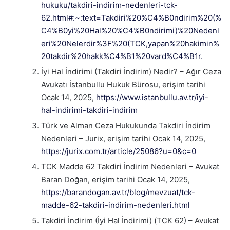
hukuku/takdiri-indirim-nedenleri-tck-
62.html#:~:text=Takdiri%20%C4%B0ndirim%20(%
C4%B0yi%20Hal%20%C4%B0ndirimi)%20Nedenl
eri%20Nelerdir%3F%20(TCK,yapan%20hakimin%
20takdir%20hakk%C4%B1%20vard%C4%B1r.
İyi Hal İndirimi (Takdiri İndirim) Nedir? – Ağır Ceza
Avukatı İstanbullu Hukuk Bürosu, erişim tarihi
Ocak 14, 2025,
https://www.istanbullu.av.tr/iyi-
hal-indirimi-takdiri-indirim
Türk ve Alman Ceza Hukukunda Takdiri İndirim
Nedenleri – Jurix, erişim tarihi Ocak 14, 2025,
https://jurix.com.tr/article/25086?u=0&c=0
TCK Madde 62 Takdiri İndirim Nedenleri – Avukat
Baran Doğan, erişim tarihi Ocak 14, 2025,
https://barandogan.av.tr/blog/mevzuat/tck-
madde-62-takdiri-indirim-nedenleri.html
Takdiri İndirim (İyi Hal İndirimi) (TCK 62) – Avukat