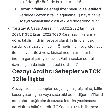
faktörler göz önünde bulundurulur
5
.
Cezanın failin geleceği üzerindeki olası etkileri:
Verilecek cezanın failin eğitimine, iş hayatına ve
sosyal yaşantısına olası etkileri değerlendirilir
5
.
Yargıtay 9. Ceza Dairesi’nin 08.02.2022 tarihli ve
2021/11332 Esas, 2022/1026 Karar sayılı kararına
göre, takdiri indirim sebebi olarak failin dışındaki
şartlar da nazara alınabilir. Örneğin; faili suç işlemeye
iten sosyal, ailevi veya kişisel nedenlerin her biri
indirim gerekçesi yapılabilir. Failin suçtan sonraki
davranışları da indirim sebebi olabilir
7
.
Cezayı Azaltıcı Sebepler ve TCK
62 İle İlişkisi
Cezayı azaltıcı sebepler, suçun işleniş biçimine, failin
kusur yeteneğine veya suça etki eden diğer hafifletici
nedenlere bağlı olarak cezada indirim yapılmasını
gerektiren hükümlerdir. TCK’da haksız tahrik, meşru