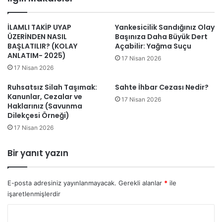
esi
İLAMLI TAKİP UYAP
Yankesicilik Sandığınız Olay
ÜZERİNDEN NASIL
Başınıza Daha Büyük Dert
BAŞLATILIR? (KOLAY
Açabilir: Yağma Suçu
ANLATIM- 2025)
17 Nisan 2026
17 Nisan 2026
Ruhsatsız Silah Taşımak:
Sahte İhbar Cezası Nedir?
Kanunlar, Cezalar ve
17 Nisan 2026
Haklarınız (Savunma
Dilekçesi Örneği)
17 Nisan 2026
Bir yanıt yazın
E-posta adresiniz yayınlanmayacak.
Gerekli alanlar
*
ile
işaretlenmişlerdir
Y