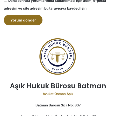
Daha sonraki yorumlarımda kullanılması için adım, e-posta
adresim ve site adresim bu tarayıcıya kaydedilsin.
A
l
t
e
r
n
a
Aşık Hukuk Bürosu Batman
t
i
Avukat Osman Aşık
v
Batman Barosu Sicil No: 837
e
: