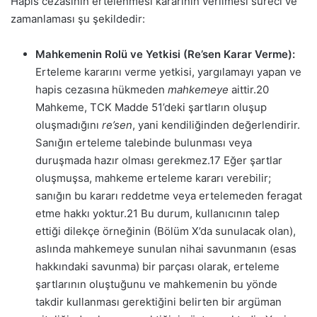
Hapis cezasının ertelenmesi kararının verilmesi süreci ve
zamanlaması şu şekildedir:
Mahkemenin Rolü ve Yetkisi (Re’sen Karar Verme):
Erteleme kararını verme yetkisi, yargılamayı yapan ve
hapis cezasına hükmeden
mahkemeye
aittir.
20
Mahkeme, TCK Madde 51’deki şartların oluşup
oluşmadığını
re’sen
, yani kendiliğinden değerlendirir.
Sanığın erteleme talebinde bulunması veya
duruşmada hazır olması gerekmez.
17
Eğer şartlar
oluşmuşsa, mahkeme erteleme kararı verebilir;
sanığın bu kararı reddetme veya ertelemeden feragat
etme hakkı yoktur.
21
Bu durum, kullanıcının talep
ettiği dilekçe örneğinin (Bölüm X’da sunulacak olan),
aslında mahkemeye sunulan nihai savunmanın (esas
hakkındaki savunma) bir parçası olarak, erteleme
şartlarının oluştuğunu ve mahkemenin bu yönde
takdir kullanması gerektiğini belirten bir argüman