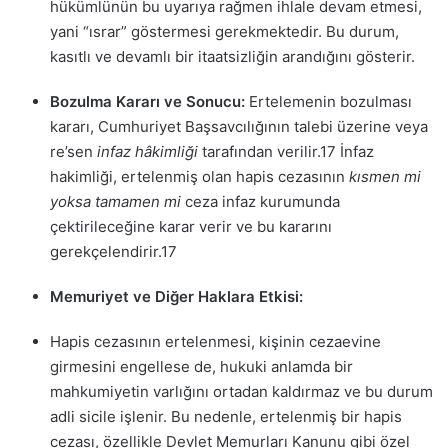
hükümlünün bu uyarıya rağmen ihlale devam etmesi,
yani “ısrar” göstermesi gerekmektedir. Bu durum,
kasıtlı ve devamlı bir itaatsizliğin arandığını gösterir.
Bozulma Kararı ve Sonucu:
Ertelemenin bozulması
kararı, Cumhuriyet Başsavcılığının talebi üzerine veya
re’sen
infaz hâkimliği
tarafından verilir.
17
İnfaz
hakimliği, ertelenmiş olan hapis cezasının
kısmen mi
yoksa tamamen mi
ceza infaz kurumunda
çektirileceğine karar verir ve bu kararını
gerekçelendirir.
17
Memuriyet ve Diğer Haklara Etkisi:
Hapis cezasının ertelenmesi, kişinin cezaevine
girmesini engellese de, hukuki anlamda bir
mahkumiyetin varlığını ortadan kaldırmaz ve bu durum
adli sicile işlenir. Bu nedenle, ertelenmiş bir hapis
cezası, özellikle Devlet Memurları Kanunu gibi özel