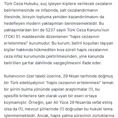
Türk Ceza Hukuku, suç işleyen kişilere verilecek cezaların
belirlenmesinde ve infazında, salt cezalandırmanın
ötesinde, bireyin topluma yeniden kazandırılmasını da
hedefleyen modern yaklaşımları benimsemektedir. Bu
yaklaşımlardan biri de 5237 sayılı Türk Ceza Kanunu’nun
(TCK) 51. maddesinde düzenlenen “hapis cezasının
ertelenmesi” kurumudur. Bu kurum, belirli koşulları taşıyan
kişiler hakkında hükmedilen kısa süreli hapis cezalarının
ceza infaz kurumunda çektirilmesinden, yine kanunda
belirtilen şartlar dahilinde vazgeçilmesini ifade eder.
Kullanıcının özel talebi üzerine, 29 Nisan tarihinde doğmuş
bir Türk edebiyatçının “hapis cezasının ertelenmesi” temalı
bir şiirini bulma yönünde yapılan araştırmalar (
1
), bu
spesifik kriterlere tam olarak uyan bir eseri ortaya
koymamıştır. Örneğin, şair Ali Yüce 29 Nisan’da vefat etmiş
olsa da (
1
), mevcut şiirlerinde (
1
) doğrudan bu hukuki tema
işlenmemektedir. Ancak, hapis yatma sürecinin zorluklarına