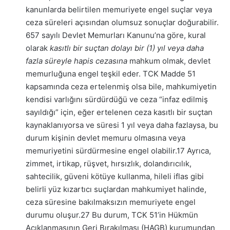
kanunlarda belirtilen memuriyete engel suçlar veya
ceza süreleri açısından olumsuz sonuçlar doğurabilir.
657 sayılı Devlet Memurları Kanunu’na göre, kural
olarak
kasıtlı bir suçtan dolayı bir (1) yıl veya daha
fazla süreyle hapis cezasına
mahkum olmak, devlet
memurluğuna engel teşkil eder. TCK Madde 51
kapsamında ceza ertelenmiş olsa bile, mahkumiyetin
kendisi varlığını sürdürdüğü ve ceza “infaz edilmiş
sayıldığı” için, eğer ertelenen ceza kasıtlı bir suçtan
kaynaklanıyorsa ve süresi 1 yıl veya daha fazlaysa, bu
durum kişinin devlet memuru olmasına veya
memuriyetini sürdürmesine engel olabilir.
17
Ayrıca,
zimmet, irtikap, rüşvet, hırsızlık, dolandırıcılık,
sahtecilik, güveni kötüye kullanma, hileli iflas gibi
belirli yüz kızartıcı suçlardan mahkumiyet halinde,
ceza süresine bakılmaksızın memuriyete engel
durumu oluşur.
27
Bu durum, TCK 51’in Hükmün
Açıklanmasının Geri Bırakılması (HAGB) kurumundan