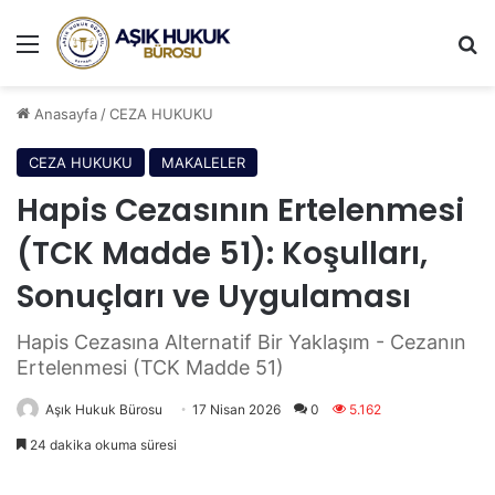
Menü
A
Anasayfa
/
CEZA HUKUKU
CEZA HUKUKU
MAKALELER
Hapis Cezasının Ertelenmesi
(TCK Madde 51): Koşulları,
Sonuçları ve Uygulaması
Hapis Cezasına Alternatif Bir Yaklaşım - Cezanın
Ertelenmesi (TCK Madde 51)
Aşık Hukuk Bürosu
17 Nisan 2026
0
5.162
24 dakika okuma süresi