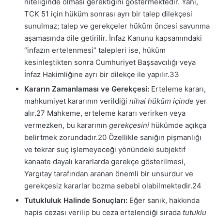
niteliğinde olması gerektiğini göstermektedir. Yani,
TCK 51 için hüküm sonrası ayrı bir talep dilekçesi
sunulmaz; talep ve gerekçeler hüküm öncesi savunma
aşamasında dile getirilir. İnfaz Kanunu kapsamındaki
“infazın ertelenmesi” talepleri ise, hüküm
kesinleştikten sonra Cumhuriyet Başsavcılığı veya
İnfaz Hakimliğine ayrı bir dilekçe ile yapılır.
33
Kararın Zamanlaması ve Gerekçesi:
Erteleme kararı,
mahkumiyet kararının verildiği
nihai hüküm içinde
yer
alır.
27
Mahkeme, erteleme kararı verirken veya
vermezken, bu kararının
gerekçesini
hükümde açıkça
belirtmek zorundadır.
20
Özellikle sanığın pişmanlığı
ve tekrar suç işlemeyeceği yönündeki subjektif
kanaate dayalı kararlarda gerekçe gösterilmesi,
Yargıtay tarafından aranan önemli bir unsurdur ve
gerekçesiz kararlar bozma sebebi olabilmektedir.
24
Tutukluluk Halinde Sonuçları:
Eğer sanık, hakkında
hapis cezası verilip bu ceza ertelendiği sırada
tutuklu