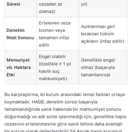
Süresi
cezadan az
yıl)
olamaz)
Ertelenen ceza
Açıklanması geri
Denetim
kısmen veya
bırakılan hüküm
İhlali Sonucu
tamamen infaz
açıklanır (infaz edilir)
edilir
Engel olabilir
Memuriyet
Genellikle engel
(özellikle ≥ 1 yıl
vb. Haklara
olmaz (başarıyla
kasıtlı suç
Etki
tamamlanırsa)
mahkumiyeti)
Bu karşılaştırma, iki kurum arasındaki temel farkları ortaya
koymaktadır. HAGB, denetim süresi başarıyla
tamamlandığında sanık hakkında bir mahkumiyet sonucu
doğurmadığı ve adli sicile işlenmediği için, genellikle hapis
cezasının ertelenmesine göre sanık lehine daha avantajlı
bir kurum olarak değerlendirilir.
54
Ancak hangi kurumun