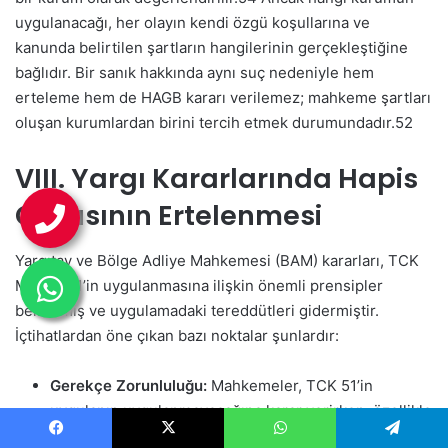
uygulanacağı, her olayın kendi özgü koşullarına ve
kanunda belirtilen şartların hangilerinin gerçekleştiğine
bağlıdır. Bir sanık hakkında aynı suç nedeniyle hem
erteleme hem de HAGB kararı verilemez; mahkeme şartları
oluşan kurumlardan birini tercih etmek durumundadır.
52
VIII. Yargı Kararlarında Hapis
Cezasının Ertelenmesi
Yargıtay ve Bölge Adliye Mahkemesi (BAM) kararları, TCK
Madde 51’in uygulanmasına ilişkin önemli prensipler
belirlemiş ve uygulamadaki tereddütleri gidermiştir.
İçtihatlardan öne çıkan bazı noktalar şunlardır:
Gerekçe Zorunluluğu:
Mahkemeler, TCK 51’in
uygulanıp uygulanmayacağına karar verirken, özellikle
sanığın pişmanlığı ve tekrar suç işlemeyeceği