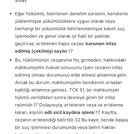
51/8):
Eğer hükümlü, belirlenen denetim süresini, kendisine
yüklenmişse yükümlülüklere uygun olarak veya
herhangi bir yükümlülük belirlenmemişse kasıtlı suç
işlemeden ve genel olarak
iyi halli
bir şekilde
geçirirse, ertelenen hapis cezası
kanunen infaz
edilmiş (çekilmiş) sayılır
.
17
Bu, hükümlünün cezaevine hiç girmeden, hakkındaki
mahkumiyetin hukuki sonucunu (yani cezanın infaz
edilmiş olması durumunu) elde etmesi anlamına gelir.
Ancak bu durum, mahkumiyetin kendisinin ortadan
kalktığı anlamına gelmez. TCK 51, bir mahkumiyet
hükmü verildikten sonra devreye giren bir infaz
rejimidir.
17
Dolayısıyla, ertelenen ceza ve erteleme
kararı, kişinin
adli sicil kaydına işlenir
.
17
Kayıtta,
cezanın ertelendiği belirtilir.
32
Bu kayıt, ileride başka
bir suç işlenmesi durumunda veya belirli hakları