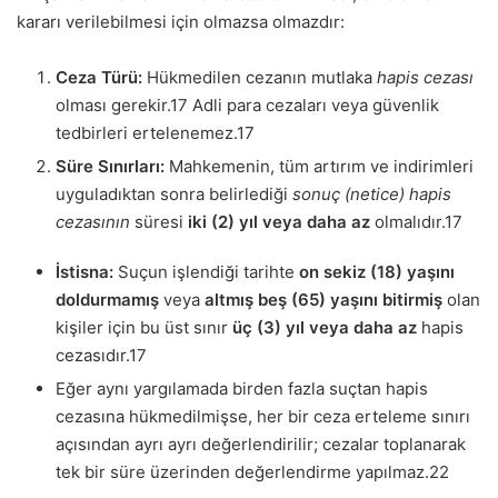
kararı verilebilmesi için olmazsa olmazdır:
Ceza Türü:
Hükmedilen cezanın mutlaka
hapis cezası
olması gerekir.
17
Adli para cezaları veya güvenlik
tedbirleri ertelenemez.
17
Süre Sınırları:
Mahkemenin, tüm artırım ve indirimleri
uyguladıktan sonra belirlediği
sonuç (netice) hapis
cezasının
süresi
iki (2) yıl veya daha az
olmalıdır.
17
İstisna:
Suçun işlendiği tarihte
on sekiz (18) yaşını
doldurmamış
veya
altmış beş (65) yaşını bitirmiş
olan
kişiler için bu üst sınır
üç (3) yıl veya daha az
hapis
cezasıdır.
17
Eğer aynı yargılamada birden fazla suçtan hapis
cezasına hükmedilmişse, her bir ceza erteleme sınırı
açısından ayrı ayrı değerlendirilir; cezalar toplanarak
tek bir süre üzerinden değerlendirme yapılmaz.
22