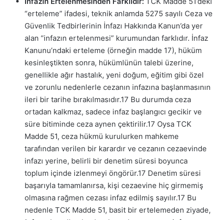
İnfazın Ertelenmesinden Farklıdır:
TCK Madde 51’deki
“erteleme” ifadesi, teknik anlamda 5275 sayılı Ceza ve
Güvenlik Tedbirlerinin İnfazı Hakkında Kanun’da yer
alan “infazın ertelenmesi” kurumundan farklıdır. İnfaz
Kanunu’ndaki erteleme (örneğin madde 17), hüküm
kesinleştikten sonra, hükümlünün talebi üzerine,
genellikle ağır hastalık, yeni doğum, eğitim gibi özel
ve zorunlu nedenlerle cezanın infazına başlanmasının
ileri bir tarihe bırakılmasıdır.
17
Bu durumda ceza
ortadan kalkmaz, sadece infaz başlangıcı gecikir ve
süre bitiminde ceza aynen çektirilir.
17
Oysa TCK
Madde 51, ceza hükmü kurulurken mahkeme
tarafından verilen bir karardır ve cezanın cezaevinde
infazı yerine, belirli bir denetim süresi boyunca
toplum içinde izlenmeyi öngörür.
17
Denetim süresi
başarıyla tamamlanırsa, kişi cezaevine hiç girmemiş
olmasına rağmen cezası infaz edilmiş sayılır.
17
Bu
nedenle TCK Madde 51, basit bir ertelemeden ziyade,