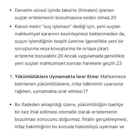
Denetim süresi içinde
taksirle
(ihmalen) işlenen
suçlar ertelemenin bozulmasına neden olmaz.
20
Kanun metni “suç işlemesi” dediği için, yeni suçtan
mahkumiyet kararının kesinleşmesi beklenmeden de,
suçun işlendiğinin tespiti üzerine (genellikle yeni bir
soruşturma veya kovuşturma ile ortaya çıkar)
erteleme bozulabilir.
20
Ancak uygulamada genellikle
yeni suçtan mahkumiyet sonrası harekete geçilir.
23
Yükümlülüklere Uymamakta Israr Etme:
Mahkemece
belirlenen yükümlülüklere,
infaz hâkiminin uyarısına
rağmen
, uymamakta
ısrar etmesi
.
17
Bu ifadeden anlaşıldığı üzere, yükümlülüğün basitçe
bir kez ihlal edilmesi otomatik olarak ertelemenin
bozulması sonucunu doğurmaz. İhlalin gerçekleşmesi,
infaz hakimliğinin bu konuda hükümlüyü uyarması ve