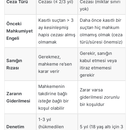
Ceza Türü
Cezası (≤ 2/3 yıl)
Cezası (miktar sınırı
yok)
Kasıtlı suçtan > 3
Daha önce
kasıtlı bir
Önceki
ay
kesinleşmiş
suçtan
hiç mahkum
Mahkumiyet
hapis cezası
almış
olmamış olmak (ceza
Engeli
olmamak
türü/süresi önemsiz)
Gerekir, sanığın
Gerekmez,
Sanığın
kabul etmesi veya
mahkeme re’sen
Rızası
itiraz etmemesi
karar verir
gerekir
Mahkemenin
Zarar varsa
Zararın
takdirine bağlı
giderilmesi
zorunlu
Giderilmesi
isteğe bağlı
bir
bir koşuldur
koşul olabilir
1-3 yıl
Denetim
(hükmedilen
5 yıl (18 yaş altı için 3