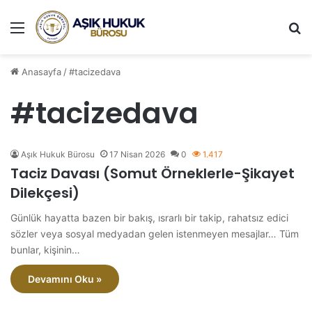
Menü
A
Anasayfa
/
#tacizedava
#tacizedava
Aşık Hukuk Bürosu
17 Nisan 2026
0
1.417
Taciz Davası (Somut Örneklerle-Şikayet
Dilekçesi)
Günlük hayatta bazen bir bakış, ısrarlı bir takip, rahatsız edici
sözler veya sosyal medyadan gelen istenmeyen mesajlar… Tüm
bunlar, kişinin…
Devamını Oku »