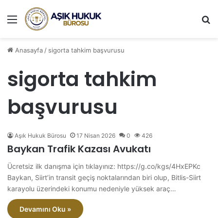
Menü
A
Anasayfa
/
sigorta tahkim başvurusu
sigorta tahkim
başvurusu
Aşık Hukuk Bürosu
17 Nisan 2026
0
426
Baykan Trafik Kazası Avukatı
Ücretsiz ilk danışma için tıklayınız: https://g.co/kgs/4HxEPKc
Baykan, Siirt’in transit geçiş noktalarından biri olup, Bitlis-Siirt
karayolu üzerindeki konumu nedeniyle yüksek araç…
Devamını Oku »