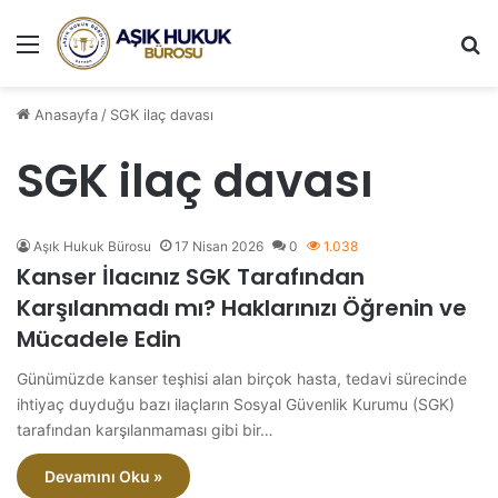
Menü
A
Anasayfa
/
SGK ilaç davası
SGK ilaç davası
Aşık Hukuk Bürosu
17 Nisan 2026
0
1.038
Kanser İlacınız SGK Tarafından
Karşılanmadı mı? Haklarınızı Öğrenin ve
Mücadele Edin
Günümüzde kanser teşhisi alan birçok hasta, tedavi sürecinde
ihtiyaç duyduğu bazı ilaçların Sosyal Güvenlik Kurumu (SGK)
tarafından karşılanmaması gibi bir…
Devamını Oku »