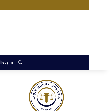
ğiştir
Arama yap ...
İletişim