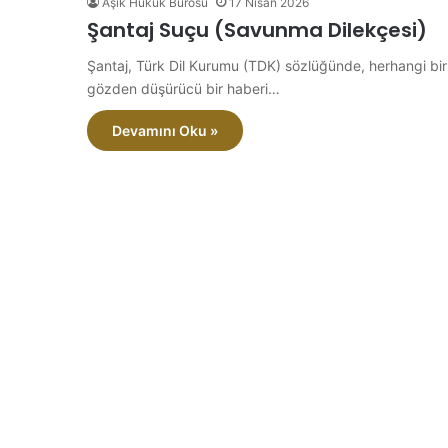
Aşık Hukuk Bürosu
17 Nisan 2026
Şantaj Suçu (Savunma Dilekçesi)
Şantaj, Türk Dil Kurumu (TDK) sözlüğünde, herhangi bir ç
gözden düşürücü bir haberi…
Devamını Oku »