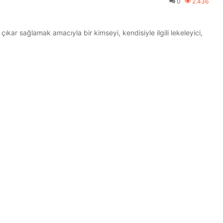
0
2.436
ıkar sağlamak amacıyla bir kimseyi, kendisiyle ilgili lekeleyici,