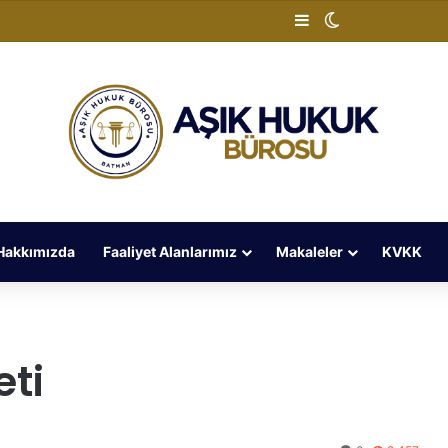
Kenar Bölmesi
Dış görünümü 
Hakkımızda
Faaliyet Alanlarımız
Makaleler
KVKK
eti