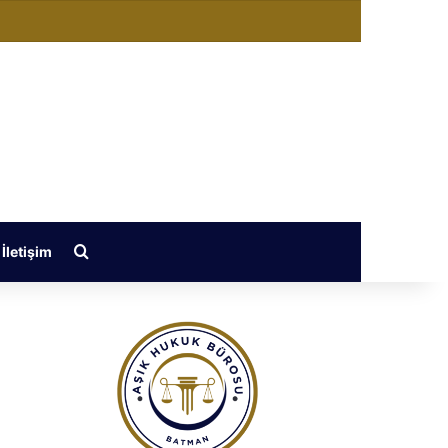
değiştir
Arama yap ...
İletişim