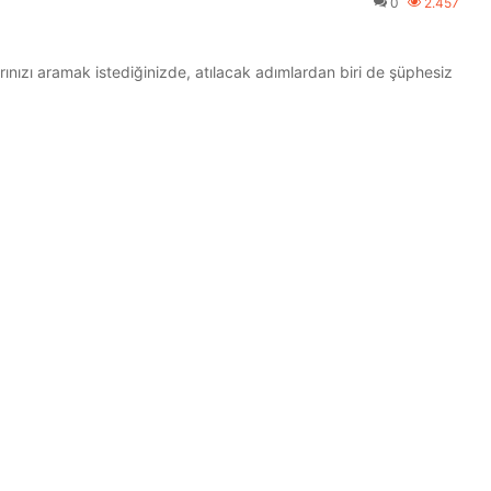
0
2.457
rınızı aramak istediğinizde, atılacak adımlardan biri de şüphesiz