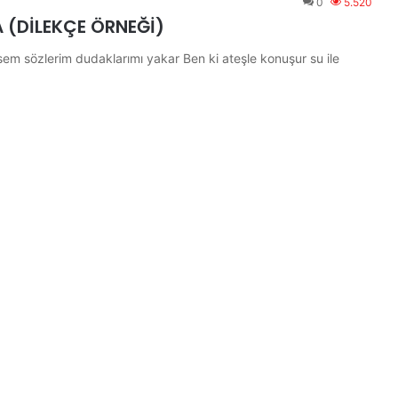
0
5.520
 (DİLEKÇE ÖRNEĞİ)
em sözlerim dudaklarımı yakar Ben ki ateşle konuşur su ile