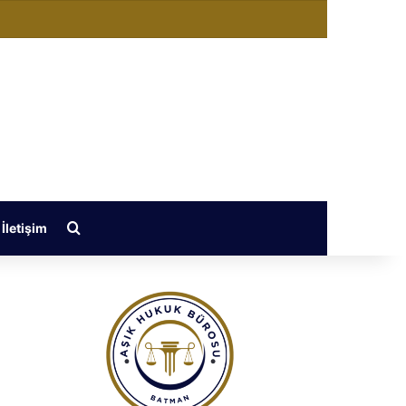
değiştir
Arama yap ...
İletişim