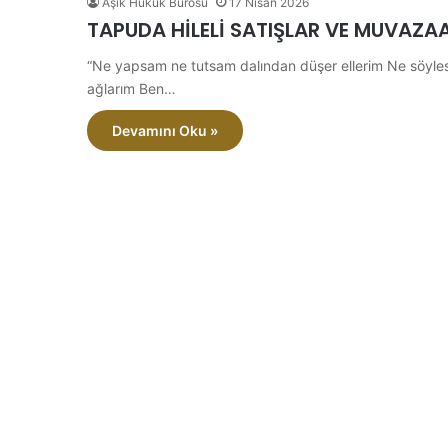
Aşık Hukuk Bürosu
17 Nisan 2026
TAPUDA HİLELİ SATIŞLAR VE MUVAZAA
“Ne yapsam ne tutsam dalından düşer ellerim Ne söyles
ağlarım Ben…
Devamını Oku »