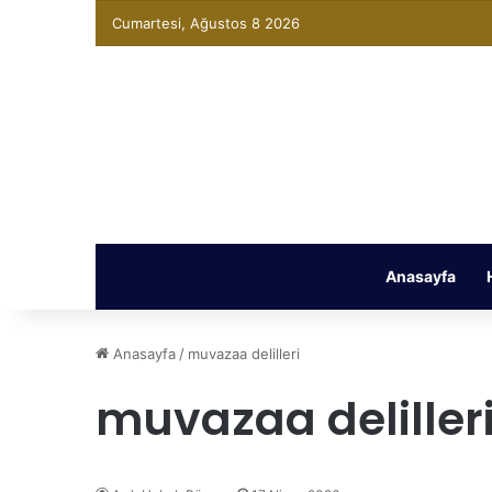
Cumartesi, Ağustos 8 2026
Anasayfa
Anasayfa
/
muvazaa delilleri
muvazaa deliller