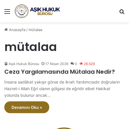
Menü
A
Anasayfa
/
mütalaa
mütalaa
Aşık Hukuk Bürosu
17 Nisan 2026
0
26.529
Ceza Yargılamasında Mütalaa Nedir?
İnsana sadâkat yakışır görse de ikrah Yardımcısıdır doğruların
Hazret-i Allah Eğri olanın gölgesi de eğridir elbet Hakikat
yolunda bulunur ancak…
Devamını Oku »