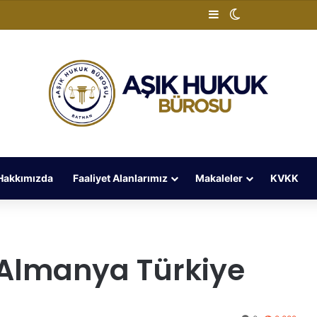
Kenar Bölmesi
Dış görünümü 
Hakkımızda
Faaliyet Alanlarımız
Makaleler
KVKK
 Almanya Türkiye