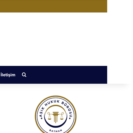
değiştir
Arama yap ...
İletişim