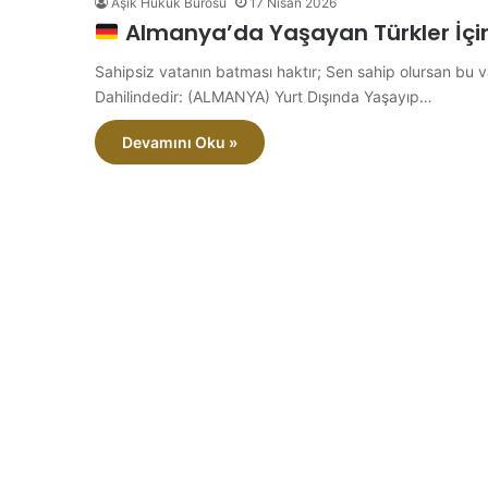
Aşık Hukuk Bürosu
17 Nisan 2026
Almanya’da Yaşayan Türkler İçin
Sahipsiz vatanın batması haktır; Sen sahip olursan bu 
Dahilindedir: (ALMANYA) Yurt Dışında Yaşayıp…
Devamını Oku »