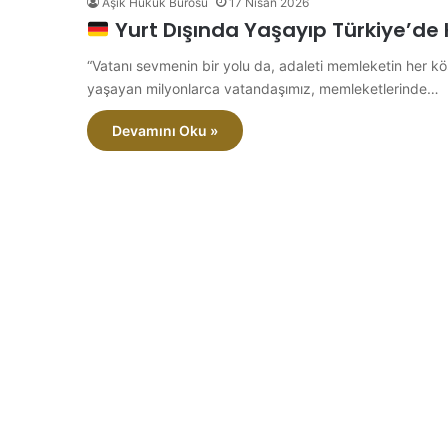
Aşık Hukuk Bürosu
17 Nisan 2026
Yurt Dışında Yaşayıp Türkiye’de
“Vatanı sevmenin bir yolu da, adaleti memleketin her k
yaşayan milyonlarca vatandaşımız, memleketlerinde…
Devamını Oku »