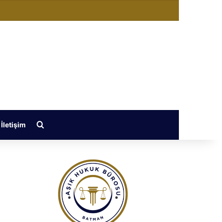
değiştir
Arama yap ...
İletişim