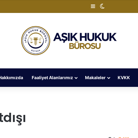
Kenar Bölmesi
Dış görünümü 
Hakkımızda
Faaliyet Alanlarımız
Makaleler
KVKK
tdışı