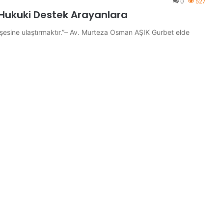
0
527
 Hukuki Destek Arayanlara
öşesine ulaştırmaktır.”– Av. Murteza Osman AŞIK Gurbet elde