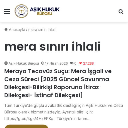
Menü
A
Anasayfa
/
mera sınırı ihlali
mera sınırı ihlali
Aşık Hukuk Bürosu
17 Nisan 2026
0
27.288
Meraya Tecavüz Suçu: Mera İşgali ve
Ceza Süreci [2025 Güncel Savunma
Dilekçesi-Bilirkişi Raporuna İtiraz
Dilekçesi- İstinaf Dilekçesi]
Tüm Türkiye’de güçlü avukatlık desteği için Aşık Hukuk ve Ceza
Bürosu olarak hizmetinizdeyiz. Ayrıntılı bilgi için:
https://g.co/kgs/4HxEPKc Türkiye’nin tarım…