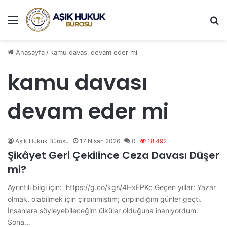
Menü
A
Anasayfa
/
kamu davası devam eder mi
kamu davası
devam eder mi
Aşık Hukuk Bürosu
17 Nisan 2026
0
18.492
Şikâyet Geri Çekilince Ceza Davası Düşer
mi?
Ayrıntılı bilgi için: https://g.co/kgs/4HxEPKc Geçen yıllar: Yazar
olmak, olabilmek için çırpınmıştım; çırpındığım günler geçti.
İnsanlara söyleyebileceğim ülküler olduğuna inanıyordum.
Sona…