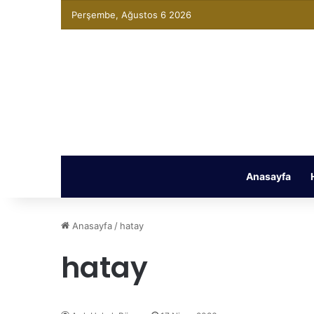
Perşembe, Ağustos 6 2026
Anasayfa
Anasayfa
/
hatay
hatay