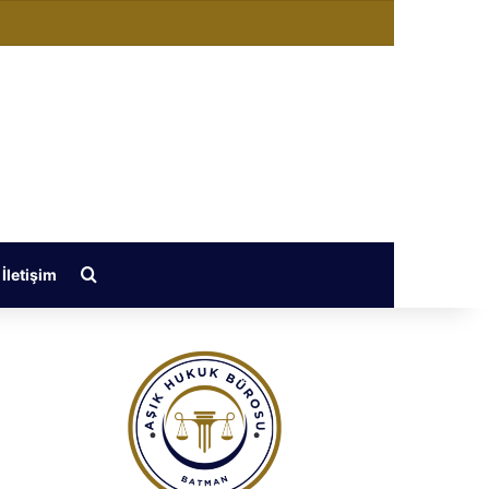
değiştir
Arama yap ...
İletişim