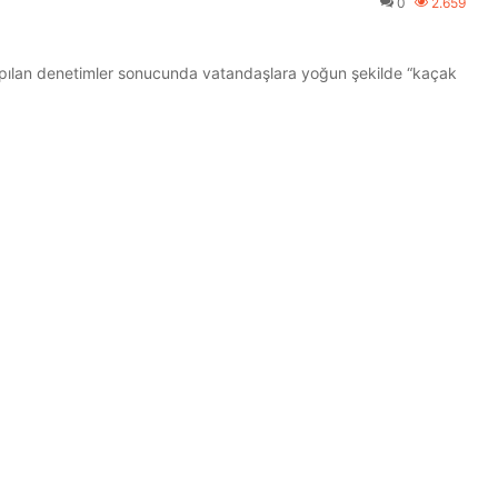
0
2.659
)
 yapılan denetimler sonucunda vatandaşlara yoğun şekilde “kaçak