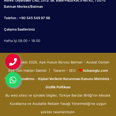
Adres: Diyarbakır CAD, 2513. Sk. Babil Plaza Kat:5 No:42, 72070
Batman Merkez/Batman
Telefon : +90 545 549 97 98
Çalışma Saatlerimiz
Hafta İçi 09.00 – 18.00
© Telif Hakkı 2026, Aşık Hukuk Bürosu Batman - Avukat Osman
Aşık Tüm Hakları Saklıdır | Tasarım - SEO
kobazoglu.com
Yasal Bilgilendirme
-
Kişisel Verilerin Korunması Kanunu Metnimiz
-
Gizlilik Politikası
Bu web sitesi ve içindeki bilgiler, Türkiye Barolar Birliği'nin Meslek
Kurallarına ve Avukatlık Reklam Yasağı Yönetmeliği'ne uygun
şekilde tasarlanmıştır.