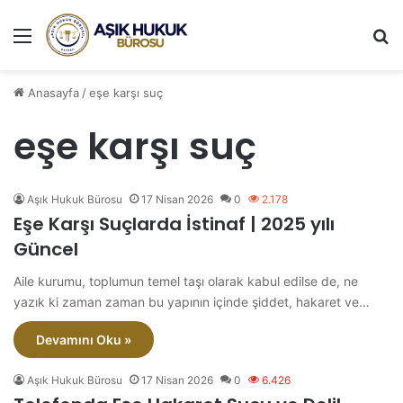
Menü
A
Anasayfa
/
eşe karşı suç
eşe karşı suç
Aşık Hukuk Bürosu
17 Nisan 2026
0
2.178
Eşe Karşı Suçlarda İstinaf | 2025 yılı
Güncel
Aile kurumu, toplumun temel taşı olarak kabul edilse de, ne
yazık ki zaman zaman bu yapının içinde şiddet, hakaret ve…
Devamını Oku »
Aşık Hukuk Bürosu
17 Nisan 2026
0
6.426