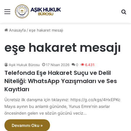
Menü
A
Anasayfa
/
eşe hakaret mesajı
eşe hakaret mesajı
Aşık Hukuk Bürosu
17 Nisan 2026
0
6.431
Telefonda Eşe Hakaret Suçu ve Delil
Niteliği: WhatsApp Yazışmaları ve Ses
Kayıtları
Ücretsiz ilk danışma için tıklayınız: https://g.co/kgs/4HxEPKc
Mayıs ayının bu anlamlı gününde, Yunus Emre’nin asırlar
öncesinden gelen ve sözün gücünü veciz…
Devamını Oku »