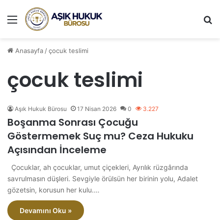
Menü
A
Anasayfa
/
çocuk teslimi
çocuk teslimi
Aşık Hukuk Bürosu
17 Nisan 2026
0
3.227
Boşanma Sonrası Çocuğu
Göstermemek Suç mu? Ceza Hukuku
Açısından İnceleme
Çocuklar, ah çocuklar, umut çiçekleri, Ayrılık rüzgârında
savrulmasın düşleri. Sevgiyle örülsün her birinin yolu, Adalet
gözetsin, korusun her kulu.…
Devamını Oku »