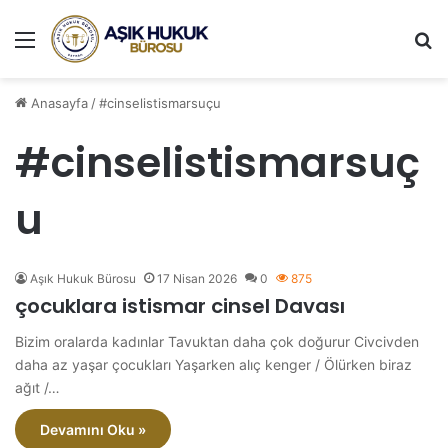
Menü
A
Anasayfa
/
#cinselistismarsuçu
#cinselistismarsuç
u
Aşık Hukuk Bürosu
17 Nisan 2026
0
875
çocuklara istismar cinsel Davası
Bizim oralarda kadınlar Tavuktan daha çok doğurur Civcivden
daha az yaşar çocukları Yaşarken alıç kenger / Ölürken biraz
ağıt /…
Devamını Oku »