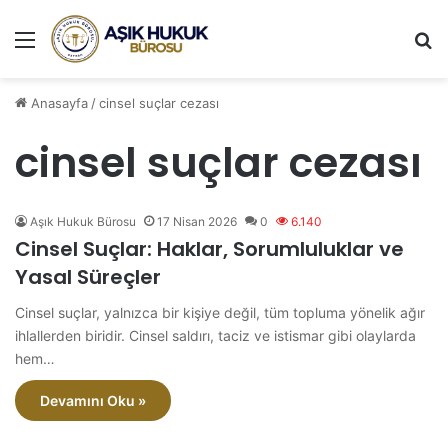
Menü
A
Anasayfa
/
cinsel suçlar cezası
cinsel suçlar cezası
Aşık Hukuk Bürosu
17 Nisan 2026
0
6.140
Cinsel Suçlar: Haklar, Sorumluluklar ve
Yasal Süreçler
Cinsel suçlar, yalnızca bir kişiye değil, tüm topluma yönelik ağır
ihlallerden biridir. Cinsel saldırı, taciz ve istismar gibi olaylarda
hem…
Devamını Oku »