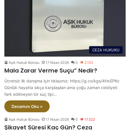
CEZA HUKUKU
Aşık Hukuk Bürosu
17 Nisan 2026
0
2.153
Mala Zarar Verme Suçu” Nedir?
Ücretsiz ilk danışma için tıklayınız: https://g.co/kgs/4HxEPKc
Günlük hayatta sıkça karşılaşılan ama çoğu zaman ciddiyeti
fark edilmeyen bir suç tipi…
Devamını Oku »
Aşık Hukuk Bürosu
17 Nisan 2026
0
17.522
Şikayet Süresi Kaç Gün? Ceza