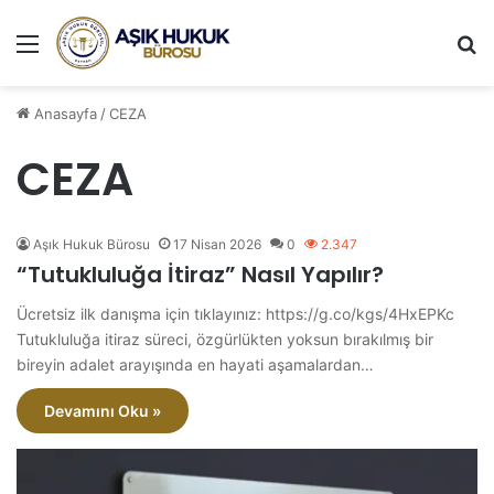
Menü
A
Anasayfa
/
CEZA
CEZA
Aşık Hukuk Bürosu
17 Nisan 2026
0
2.347
“Tutukluluğa İtiraz” Nasıl Yapılır?
Ücretsiz ilk danışma için tıklayınız: https://g.co/kgs/4HxEPKc
Tutukluluğa itiraz süreci, özgürlükten yoksun bırakılmış bir
bireyin adalet arayışında en hayati aşamalardan…
Devamını Oku »