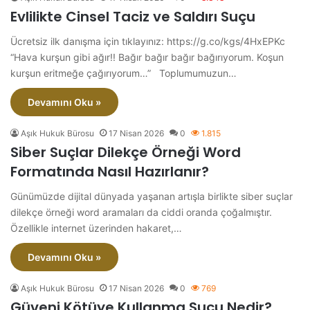
Evlilikte Cinsel Taciz ve Saldırı Suçu
Ücretsiz ilk danışma için tıklayınız: https://g.co/kgs/4HxEPKc
“Hava kurşun gibi ağır!! Bağır bağır bağır bağırıyorum. Koşun
kurşun eritmeğe çağırıyorum…” Toplumumuzun…
Devamını Oku »
Aşık Hukuk Bürosu
17 Nisan 2026
0
1.815
Siber Suçlar Dilekçe Örneği Word
Formatında Nasıl Hazırlanır?
Günümüzde dijital dünyada yaşanan artışla birlikte siber suçlar
dilekçe örneği word aramaları da ciddi oranda çoğalmıştır.
Özellikle internet üzerinden hakaret,…
Devamını Oku »
Aşık Hukuk Bürosu
17 Nisan 2026
0
769
Güveni Kötüye Kullanma Suçu Nedir?