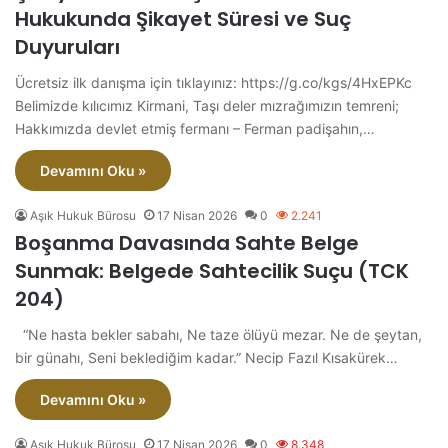
Hukukunda Şikayet Süresi ve Suç
Duyuruları
Ücretsiz ilk danışma için tıklayınız: https://g.co/kgs/4HxEPKc
Belimizde kılıcımız Kirmani, Taşı deler mızrağımızın temreni;
Hakkımızda devlet etmiş fermanı – Ferman padişahın,…
Devamını Oku »
Aşık Hukuk Bürosu
17 Nisan 2026
0
2.241
Boşanma Davasında Sahte Belge
Sunmak: Belgede Sahtecilik Suçu (TCK
204)
“Ne hasta bekler sabahı, Ne taze ölüyü mezar. Ne de şeytan,
bir günahı, Seni beklediğim kadar.” Necip Fazıl Kısakürek…
Devamını Oku »
Aşık Hukuk Bürosu
17 Nisan 2026
0
8.348