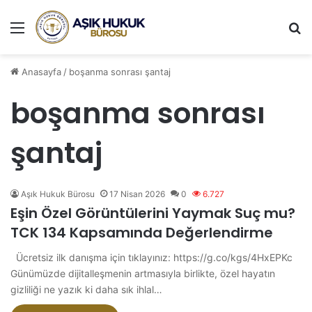
Menü
A
Anasayfa
/
boşanma sonrası şantaj
boşanma sonrası
şantaj
Aşık Hukuk Bürosu
17 Nisan 2026
0
6.727
Eşin Özel Görüntülerini Yaymak Suç mu?
TCK 134 Kapsamında Değerlendirme
Ücretsiz ilk danışma için tıklayınız: https://g.co/kgs/4HxEPKc
Günümüzde dijitalleşmenin artmasıyla birlikte, özel hayatın
gizliliği ne yazık ki daha sık ihlal…