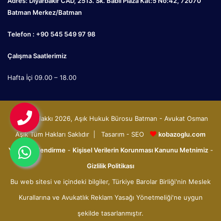
Adres: Diyarbakır CAD, 2513. Sk. Babil Plaza Kat:5 No:42, 72070
Batman Merkez/Batman
Telefon : +90 545 549 97 98
Çalışma Saatlerimiz
Hafta İçi 09.00 – 18.00
© Telif Hakkı 2026, Aşık Hukuk Bürosu Batman - Avukat Osman
Aşık Tüm Hakları Saklıdır | Tasarım - SEO
kobazoglu.com
Yasal Bilgilendirme
-
Kişisel Verilerin Korunması Kanunu Metnimiz
-
Gizlilik Politikası
Bu web sitesi ve içindeki bilgiler, Türkiye Barolar Birliği'nin Meslek
Kurallarına ve Avukatlık Reklam Yasağı Yönetmeliği'ne uygun
şekilde tasarlanmıştır.