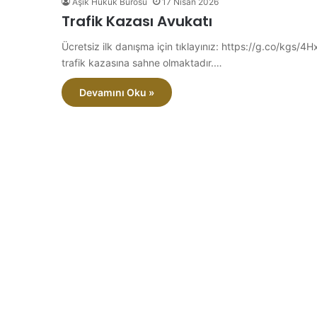
Aşık Hukuk Bürosu
17 Nisan 2026
Trafik Kazası Avukatı
Ücretsiz ilk danışma için tıklayınız: https://g.co/kgs/4
trafik kazasına sahne olmaktadır.…
Devamını Oku »