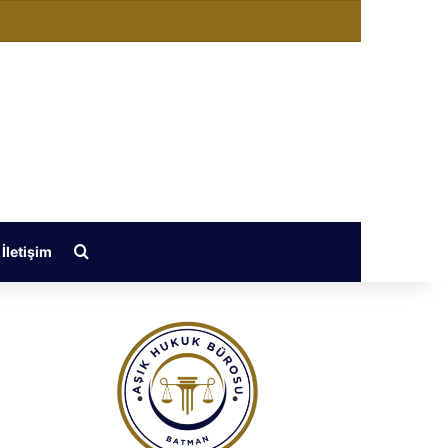
ğiştir
Arama yap ...
İletişim