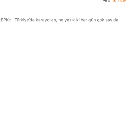
0
1.636
HxEPKc Türkiye’de karayolları, ne yazık ki her gün çok sayıda