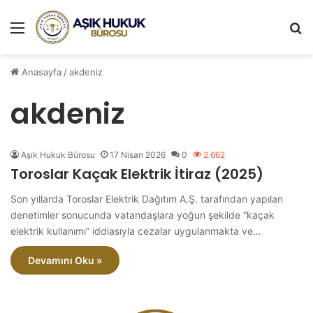
Menü
A
Anasayfa
/
akdeniz
akdeniz
Aşık Hukuk Bürosu
17 Nisan 2026
0
2.662
Toroslar Kaçak Elektrik İtiraz (2025)
Son yıllarda Toroslar Elektrik Dağıtım A.Ş. tarafından yapılan
denetimler sonucunda vatandaşlara yoğun şekilde “kaçak
elektrik kullanımı” iddiasıyla cezalar uygulanmakta ve…
Devamını Oku »