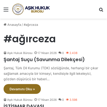
Menü
A
Anasayfa
/
#ağırceza
#ağırceza
Aşık Hukuk Bürosu
17 Nisan 2026
0
2.438
Şantaj Suçu (Savunma Dilekçesi)
Şantaj, Türk Dil Kurumu (TDK) sözlüğünde, herhangi bir çıkar
sağlamak amacıyla bir kimseyi, kendisiyle ilgili lekeleyici,
gözden düşürücü bir haberi…
Devamını Oku »
Aşık Hukuk Bürosu
17 Nisan 2026
0
3.598
İSTİSMAR DAVASI