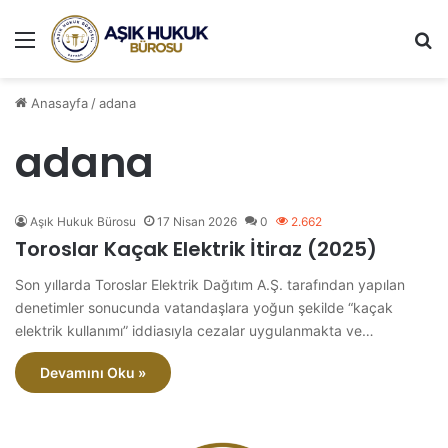
Menü
A
Anasayfa
/
adana
adana
Aşık Hukuk Bürosu
17 Nisan 2026
0
2.662
Toroslar Kaçak Elektrik İtiraz (2025)
Son yıllarda Toroslar Elektrik Dağıtım A.Ş. tarafından yapılan
denetimler sonucunda vatandaşlara yoğun şekilde “kaçak
elektrik kullanımı” iddiasıyla cezalar uygulanmakta ve…
Devamını Oku »