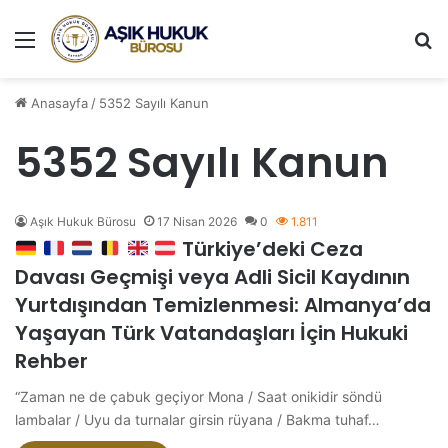
Menü
A
Anasayfa
/
5352 Sayılı Kanun
5352 Sayılı Kanun
Aşık Hukuk Bürosu
17 Nisan 2026
0
1.811
Türkiye’deki Ceza
Davası Geçmişi veya Adli Sicil Kaydının
Yurtdışından Temizlenmesi: Almanya’da
Yaşayan Türk Vatandaşları İçin Hukuki
Rehber
“Zaman ne de çabuk geçiyor Mona / Saat onikidir söndü
lambalar / Uyu da turnalar girsin rüyana / Bakma tuhaf…